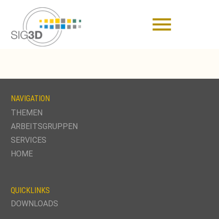
menu
NAVIGATION
NAVIGATION
THEMEN
ÜBERSPRINGEN
ARBEITSGRUPPEN
SERVICES
HOME
QUICKLINKS
DOWNLOADS